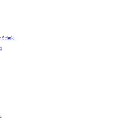
r Schule
d
n