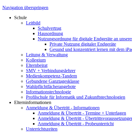
Navigation überspringen
Schule
Leitbild
Schulvertrag
Hausordnung
Nutzungsordnung für digitale Endgeräte an unsere
Private Nutzung digitaler Endgeräte
Gesund und konzentriert lernen mit dem iPa
Leitung & Verwaltung
Kollegium
Elternbeirat
SMV + Verbindungslehrer
Medienkompetenz-Tandem
Gebundene Ganztagesklasse
Wahlpflichtfächerangebote
Informationstechnologie
Profilschule für Informatik und Zukunftstechnologien
Elterninformationen
Anmeldung & Übertritt - Informationen
Anmeldung & Übertritt - Termine + Unterlagen
Anmeldung & Übertritt - Übertrittsvoraussetzunge
Anmeldung & Übertritt - Probeunterricht
Unterrichtszeiten